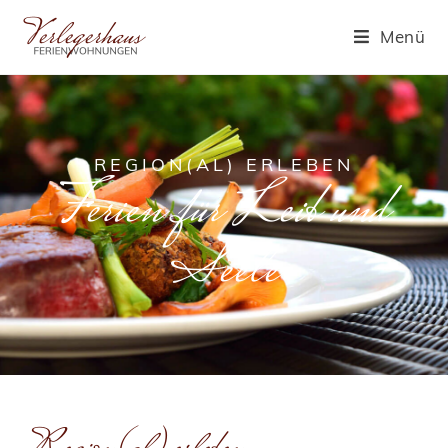
Menü
REGION(AL) ERLEBEN
Ferien für Leib und
Seele