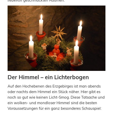
liebevoll geschmückten Räumen.
Der Himmel – ein Lichterbogen
Auf den Hochebenen des Erzgebirges ist man abends
oder nachts dem Himmel ein Stück näher. Hier gibt es
noch so gut wie keinen Licht-Smog. Diese Tatsache und
ein wolken- und mondloser Himmel sind die besten
Voraussetzungen für ein ganz besonderes Schauspiel: